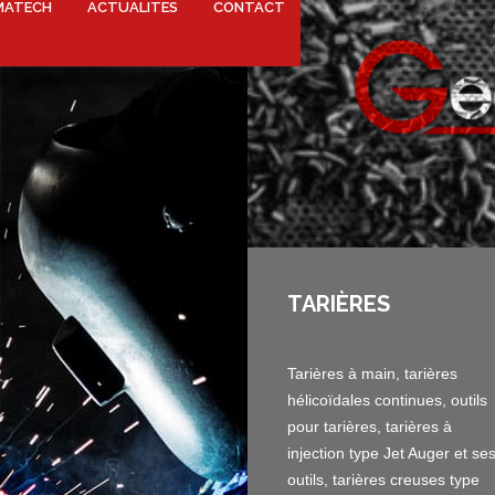
MATECH
ACTUALITES
CONTACT
TARIÈRES
Tarières à main, tarières
hélicoïdales continues, outils
pour tarières, tarières à
injection type Jet Auger et se
outils, tarières creuses type