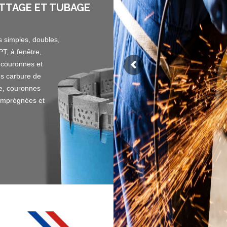
TTAGE ET TUBAGE
s simples, doubles,
SPT, à fenêtre,
 couronnes et
s carbure de
e, couronnes
imprégnées et